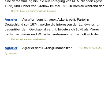
eine Versammlung hin, die auf Anregung von M. A. Niendorf (gest.
1878) und Elsner von Gronow im Mai 1869 in Breslau während der
…
Meyers Großes Konversations-Lexikon
Agrarier
— Agrarīer (vom lat. ager, Acker), polit. Partei in
Deutschland seit 1874, welche die Interessen der Landwirtschaft
gegenüber dem Geldkapital vertritt, bildete sich 1876 als »Verein
deutscher Steuer und Wirtschaftsreformer« und schloß sich der…
…
Kleines Konversations-Lexikon
Agrarier
— Agrarier,der:⇨Großgrundbesitzer …
Das Wörterbuch der
Synonyme