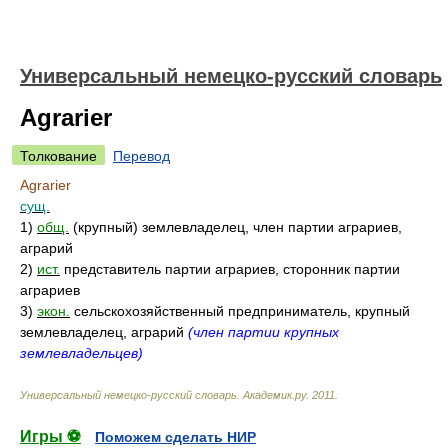
Универсальный немецко-русский словарь
Agrarier
Толкование
Перевод
Agrarier
сущ.
1)
общ.
(крупный) землевладелец, член партии аграриев,
аграрий
2)
ист.
представитель партии аграриев, сторонник партии
аграриев
3)
экон.
сельскохозяйственный предприниматель, крупный
землевладелец, аграрий
(член партии крупных
землевладельцев)
Универсальный немецко-русский словарь
.
Академик.ру
.
2011
.
Игры ⚽
Поможем сделать НИР