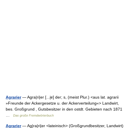
Agrarier
— Agra|ri|er [...i̯ɐ] der; s, (meist Plur.) <aus lat. agrarii
»Freunde der Ackergesetze u. der Ackerverteilung«> Landwirt,
bes. Großgrund , Gutsbesitzer in den ostdt. Gebieten nach 1871
…
Das große Fremdwörterbuch
Agrarier
— Ag|ra|ri|er <lateinisch> (Großgrundbesitzer, Landwirt)