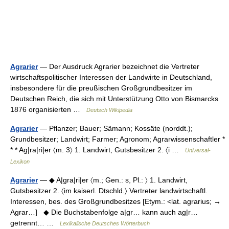
Agrarier
— Der Ausdruck Agrarier bezeichnet die Vertreter
wirtschaftspolitischer Interessen der Landwirte in Deutschland,
insbesondere für die preußischen Großgrundbesitzer im
Deutschen Reich, die sich mit Unterstützung Otto von Bismarcks
1876 organisierten …
Deutsch Wikipedia
Agrarier
— Pflanzer; Bauer; Sämann; Kossäte (norddt.);
Grundbesitzer; Landwirt; Farmer; Agronom; Agrarwissenschaftler *
* * Ag|ra|ri|er 〈m. 3〉 1. Landwirt, Gutsbesitzer 2. 〈i …
Universal-
Lexikon
Agrarier
— ◆ A|gra|ri|er 〈m.; Gen.: s, Pl.: 〉 1. Landwirt,
Gutsbesitzer 2. 〈im kaiserl. Dtschld.〉 Vertreter landwirtschaftl.
Interessen, bes. des Großgrundbesitzes [Etym.: <lat. agrarius; →
Agrar…] ◆ Die Buchstabenfolge a|gr… kann auch ag|r…
getrennt… …
Lexikalische Deutsches Wörterbuch